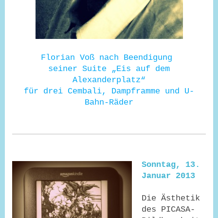
Florian Voß nach Beendigung
seiner Suite „Eis auf dem
Alexanderplatz“
für drei Cembali, Dampframme und U-
Bahn-Räder
Sonntag, 13.
Januar 2013
Die Ästhetik
des PICASA-